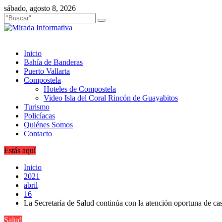
Saltar
sábado, agosto 8, 2026
al
contenido
Inicio
Bahía de Banderas
Puerto Vallarta
Compostela
Hoteles de Compostela
Video Isla del Coral Rincón de Guayabitos
Turismo
Policíacas
Quiénes Somos
Contacto
Estás aquí
Inicio
2021
abril
16
La Secretaría de Salud continúa con la atención oportuna de ca
Salud