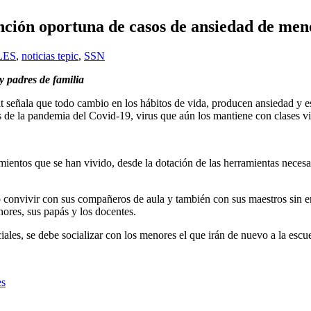
nción oportuna de casos de ansiedad de meno
LES
,
noticias tepic
,
SSN
y padres de familia
it señala que todo cambio en los hábitos de vida, producen ansiedad y es
 de la pandemia del Covid-19, virus que aún los mantiene con clases vir
entos que se han vivido, desde la dotación de las herramientas necesari
convivir con sus compañeros de aula y también con sus maestros sin emba
nores, sus papás y los docentes.
ciales, se debe socializar con los menores el que irán de nuevo a la es
es