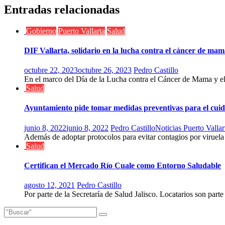
entradas
Entradas relacionadas
Gobierno
Puerto Vallarta
Salud
DIF Vallarta, solidario en la lucha contra el cáncer de ma
octubre 22, 2023
octubre 26, 2023
Pedro Castillo
En el marco del Día de la Lucha contra el Cáncer de Mama y el
Salud
Ayuntamiento pide tomar medidas preventivas para el cuid
junio 8, 2022
junio 8, 2022
Pedro Castillo
Noticias Puerto Vallar
Además de adoptar protocolos para evitar contagios por viruela 
Salud
Certifican el Mercado Río Cuale como Entorno Saludable
agosto 12, 2021
Pedro Castillo
Por parte de la Secretaría de Salud Jalisco. Locatarios son part