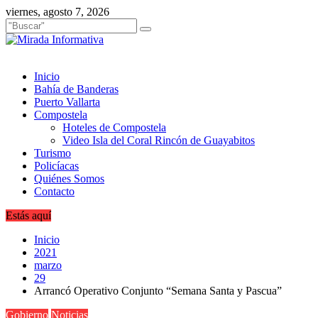
Saltar
viernes, agosto 7, 2026
al
contenido
Inicio
Bahía de Banderas
Puerto Vallarta
Compostela
Hoteles de Compostela
Video Isla del Coral Rincón de Guayabitos
Turismo
Policíacas
Quiénes Somos
Contacto
Estás aquí
Inicio
2021
marzo
29
Arrancó Operativo Conjunto “Semana Santa y Pascua”
Gobierno
Noticias