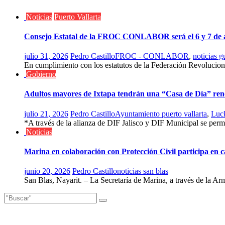
Noticias
Puerto Vallarta
Consejo Estatal de la FROC CONLABOR será el 6 y 7 de 
julio 31, 2026
Pedro Castillo
FROC - CONLABOR
,
noticias g
En cumplimiento con los estatutos de la Federación Revoluc
Gobierno
Adultos mayores de Ixtapa tendrán una “Casa de Día” re
julio 21, 2026
Pedro Castillo
Ayuntamiento puerto vallarta
,
Luc
*A través de la alianza de DIF Jalisco y DIF Municipal se permiti
Noticias
Marina en colaboración con Protección Civil participa en 
junio 20, 2026
Pedro Castillo
noticias san blas
San Blas, Nayarit. – La Secretaría de Marina, a través de la Ar