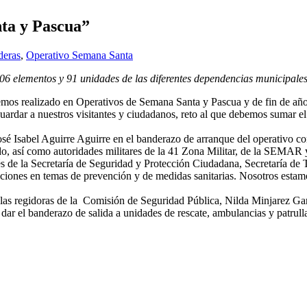
ta y Pascua”
deras
,
Operativo Semana Santa
 506 elementos y 91 unidades de las diferentes dependencias municipale
 hemos realizado en Operativos de Semana Santa y Pascua y de fin de a
guardar a nuestros visitantes y ciudadanos, reto al que debemos sumar 
é Isabel Aguirre Aguirre en el banderazo de arranque del operativo co
rado, así como autoridades militares de la 41 Zona Militar, de la SEM
vés de la Secretaría de Seguridad y Protección Ciudadana, Secretaría d
iones en temas de prevención y de medidas sanitarias. Nosotros estamos
as regidoras de la Comisión de Seguridad Pública, Nilda Minjarez Garc
ar el banderazo de salida a unidades de rescate, ambulancias y patrulla