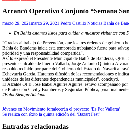
Arrancó Operativo Conjunto “Semana San
marzo 29, 2021
marzo 29, 2021
Pedro Castillo
Noticias Bahía de Ban
En Bahía estamos
listos para cuidar a nuestros visitantes con
“Gracias al trabajo de Prevención, que los tres órdenes de gobierno
Bahía de Banderas inicia esta temporada trabajando fuerte para salva
prioridad y una responsabilidad compartida”.
Así lo expresó el Presidente Municipal de Bahía de Banderas, QFB Jos
presente el alcalde de Puerto Vallarta, Jorge Antonio Quintero Alva
respaldo recibido por parte del Gobierno del Estado de Nayarit a tra
Echevarría García. Haremos difusión de las recomendaciones e indicac
unidades de las diferentes dependencias municipales”, concluyó.
El Alcalde QFB José Isabel Aguirre Aguirre, estuvo acompañado por l
de Protección Civil y Bomberos y Seguridad Pública, para finalmente d
#BahiaSiempreAdelante
Navegación
Jóvenes en Movimiento fortalecerán el proyecto ‘Es Por Vallarta’
Se realiza con éxito la quinta edición del ‘Bazart Fest’
de
entradas
Entradas relacionadas