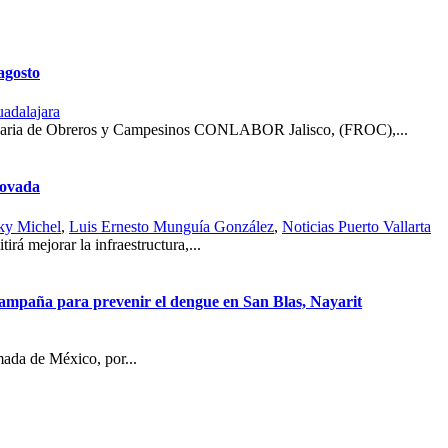
agosto
uadalajara
ionaria de Obreros y Campesinos CONLABOR Jalisco, (FROC),...
novada
ky Michel
,
Luis Ernesto Munguía González
,
Noticias Puerto Vallarta
rá mejorar la infraestructura,...
campaña para prevenir el dengue en San Blas, Nayarit
mada de México, por...