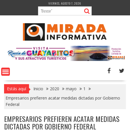
Saltar
VIERNES, AGOSTO 7, 2026
al
contenido
Estás aquí
Inicio
2020
mayo
1
Empresarios prefieren acatar medidas dictadas por Gobierno
Federal
EMPRESARIOS PREFIEREN ACATAR MEDIDAS
DICTADAS POR GOBIERNO FEDERAL