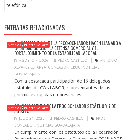
telefónica
ENTRADAS RELACIONADAS
EN INFORME ANUAL DE LA FROC-CONLABOR HACEN LLAMADO A
Noticias
Puerto Vallarta
LA UNIDAD OBRERA, LA DEFENSA COMERCIAL Y EL
FORTALECIMIENTO DE LA ESTABILIDAD LABORAL
AGOSTO 7, 2026
PEDRO CASTILLO
ANTONIO
ALVAREZ ESPARZA
,
CONLABOR
,
CROC
,
NOTICIAS
GUADALAJARA
Con la destacada participación de 16 delegados
estatales de CONLABOR, representantes de las
principales cúpulas empresariales...
CONSEJO ESTATAL DE LA FROC CONLABOR SERÁ EL 6 Y 7 DE
Noticias
Puerto Vallarta
AGOSTO
JULIO 31, 2026
PEDRO CASTILLO
FROC -
CONLABOR
,
NOTICIAS GUADALAJARA
En cumplimiento con los estatutos de la Federación
Revolucionaria de Obreros y Campesinos CONLABOR