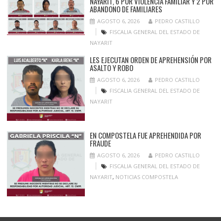
NAYARIT, 6 POR VIOLENCIA FAMILIAR Y 2 POR
ABANDONO DE FAMILIARES
AGOSTO 6, 2026
PEDRO CASTILLO
FISCALIA GENERAL DEL ESTADO DE
NAYARIT
LES EJECUTAN ORDEN DE APREHENSIÓN POR
ASALTO Y ROBO
AGOSTO 6, 2026
PEDRO CASTILLO
FISCALIA GENERAL DEL ESTADO DE
NAYARIT
EN COMPOSTELA FUE APREHENDIDA POR
FRAUDE
AGOSTO 6, 2026
PEDRO CASTILLO
FISCALIA GENERAL DEL ESTADO DE
NAYARIT
,
NOTICIAS COMPOSTELA