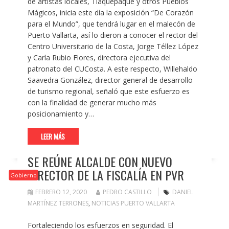
de artistas locales, Tlaquepaque y otros Pueblos
Mágicos, inicia este día la exposición “De Corazón
para el Mundo”, que tendrá lugar en el malecón de
Puerto Vallarta, así lo dieron a conocer el rector del
Centro Universitario de la Costa, Jorge Téllez López
y Carla Rubio Flores, directora ejecutiva del
patronato del CUCosta. A este respecto, Willehaldo
Saavedra González, director general de desarrollo
de turismo regional, señaló que este esfuerzo es
con la finalidad de generar mucho más
posicionamiento y…
LEER MÁS
SE REÚNE ALCALDE CON NUEVO
DIRECTOR DE LA FISCALÍA EN PVR
Gobierno
FEBRERO 12, 2020
PEDRO CASTILLO
DANIEL
MARTÍNEZ TERRONES
,
NOTICIAS PUERTO VALLARTA
Fortaleciendo los esfuerzos en seguridad. El