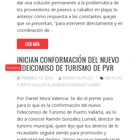
dar una solución permanente a la problemática de
los proveedores de paseos a caballos en playa; lo
anterior como respuesta a las constantes quejas
que se presentan, “para intervenir directamente y en
coordinación de…
LEER MÁS
INICIAN CONFORMACIÓN DEL NUEVO
FIDEICOMISO DE TURISMO DE PVR
Turismo
FEBRERO 12, 2020
PEDRO CASTILLO
NOTICIAS
PUERTO VALLARTA
,
RAMON GONZALEZ LOMELI
Por Daniel Mora Valencia. Se dio el primer paso
para lo que es la conformación del nuevo
Fideicomiso de Turismo de Puerto Vallarta, así lo
dio a conocer Ramón González Lomelí, director de
turismo municipal, quien dijo que los dineros de lo
recaudado seguirá siendo para promoción y
publicidad del destino. “Estos recursos beneficiaran