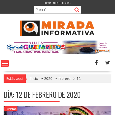
Saltar
JUEVES, AGOSTO 6, 2026
al
contenido
Estás aquí
Inicio
2020
febrero
12
DÍA:
12 DE FEBRERO DE 2020
Turismo