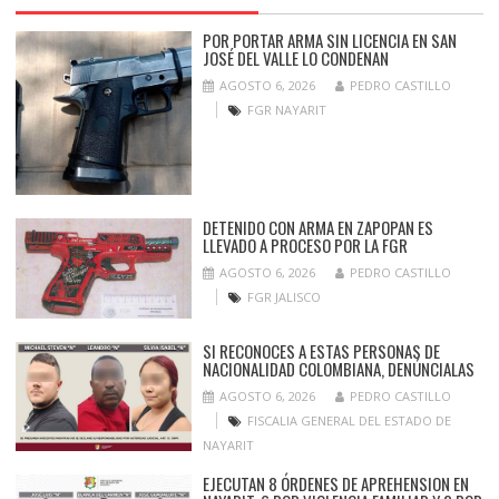
POR PORTAR ARMA SIN LICENCIA EN SAN
JOSÉ DEL VALLE LO CONDENAN
AGOSTO 6, 2026
PEDRO CASTILLO
FGR NAYARIT
DETENIDO CON ARMA EN ZAPOPAN ES
LLEVADO A PROCESO POR LA FGR
AGOSTO 6, 2026
PEDRO CASTILLO
FGR JALISCO
SI RECONOCES A ESTAS PERSONAS DE
NACIONALIDAD COLOMBIANA, DENÚNCIALAS
AGOSTO 6, 2026
PEDRO CASTILLO
FISCALIA GENERAL DEL ESTADO DE
NAYARIT
EJECUTAN 8 ÓRDENES DE APREHENSION EN