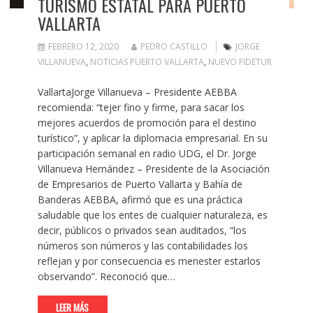
TURISMO ESTATAL PARA PUERTO
VALLARTA
FEBRERO 12, 2020
PEDRO CASTILLO
JORGE
VILLANUEVA
,
NOTICIAS PUERTO VALLARTA
,
NUEVO FIDETUR
VallartaJorge Villanueva – Presidente AEBBA
recomienda: “tejer fino y firme, para sacar los
mejores acuerdos de promoción para el destino
turístico”, y aplicar la diplomacia empresarial. En su
participación semanal en radio UDG, el Dr. Jorge
Villanueva Hernández – Presidente de la Asociación
de Empresarios de Puerto Vallarta y Bahía de
Banderas AEBBA, afirmó que es una práctica
saludable que los entes de cualquier naturaleza, es
decir, públicos o privados sean auditados, “los
números son números y las contabilidades los
reflejan y por consecuencia es menester estarlos
observando”. Reconoció que…
LEER MÁS