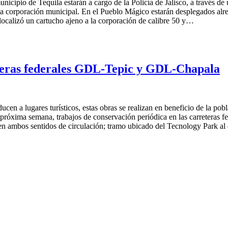
unicipio de Tequila estarán a cargo de la Policía de Jalisco, a través 
a corporación municipal. En el Pueblo Mágico estarán desplegados alred
 localizó un cartucho ajeno a la corporación de calibre 50 y…
eteras federales GDL-Tepic y GDL-Chapala
en a lugares turísticos, estas obras se realizan en beneficio de la pobla
 próxima semana, trabajos de conservación periódica en las carreteras f
en ambos sentidos de circulación; tramo ubicado del Tecnology Park a