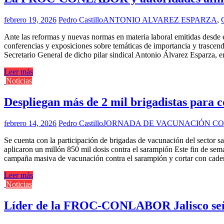
febrero 19, 2026
Pedro Castillo
ANTONIO ALVAREZ ESPARZA
,
Ante las reformas y nuevas normas en materia laboral emitidas des
conferencias y exposiciones sobre temáticas de importancia y trascend
Secretario General de dicho pilar sindical Antonio Álvarez Esparza, en
Leer más
Noticias
Despliegan más de 2 mil brigadistas para c
febrero 14, 2026
Pedro Castillo
JORNADA DE VACUNACIÓN CO
Se cuenta con la participación de brigadas de vacunación del sector sa
aplicaron un millón 850 mil dosis contra el sarampión Este fin de sem
campaña masiva de vacunación contra el sarampión y cortar con caden
Leer más
Noticias
Líder de la FROC-CONLABOR Jalisco señal