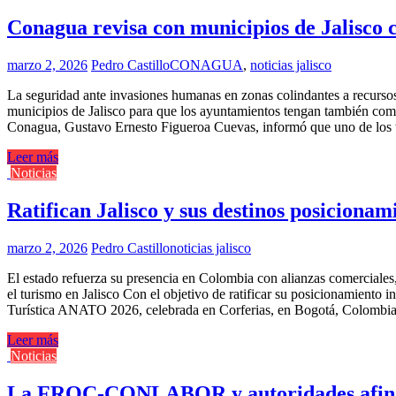
Conagua revisa con municipios de Jalisco c
marzo 2, 2026
Pedro Castillo
CONAGUA
,
noticias jalisco
La seguridad ante invasiones humanas en zonas colindantes a recurso
municipios de Jalisco para que los ayuntamientos tengan también com
Conagua, Gustavo Ernesto Figueroa Cuevas, informó que uno de los t
Leer más
Noticias
Ratifican Jalisco y sus destinos posiciona
marzo 2, 2026
Pedro Castillo
noticias jalisco
El estado refuerza su presencia en Colombia con alianzas comerciale
el turismo en Jalisco Con el objetivo de ratificar su posicionamiento 
Turística ANATO 2026, celebrada en Corferias, en Bogotá, Colombia. A
Leer más
Noticias
La FROC-CONLABOR y autoridades afinan 