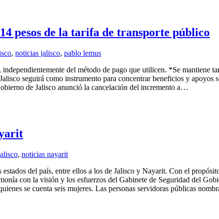
4 pesos de la tarifa de transporte público
isco
,
noticias jalisco
,
pablo lemus
e, independientemente del método de pago que utilicen. *Se mantiene tar
Jalisco seguirá como instrumento para concentrar beneficios y apoyos s
l Gobierno de Jalisco anunció la cancelación del incremento a…
yarit
jalisco
,
noticias nayarit
estados del país, entre ellos a los de Jalisco y Nayarit. Con el propósito
monía con la visión y los esfuerzos del Gabinete de Seguridad del Gobie
quienes se cuenta seis mujeres. Las personas servidoras públicas nom