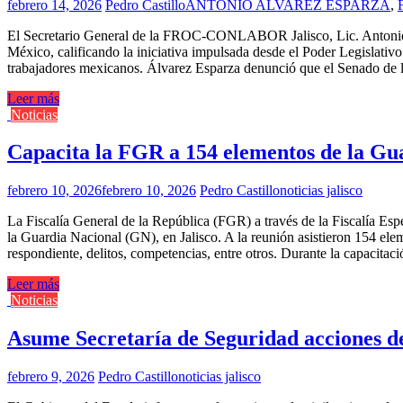
febrero 14, 2026
Pedro Castillo
ANTONIO ALVAREZ ESPARZA
,
El Secretario General de la FROC-CONLABOR Jalisco, Lic. Antonio Álva
México, calificando la iniciativa impulsada desde el Poder Legislativ
trabajadores mexicanos. Álvarez Esparza denunció que el Senado de l
Leer más
Noticias
Capacita la FGR a 154 elementos de la Gua
febrero 10, 2026
febrero 10, 2026
Pedro Castillo
noticias jalisco
La Fiscalía General de la República (FGR) a través de la Fiscalía Es
la Guardia Nacional (GN), en Jalisco. A la reunión asistieron 154 ele
respondiente, delitos, competencias, entre otros. Durante la capacitac
Leer más
Noticias
Asume Secretaría de Seguridad acciones de 
febrero 9, 2026
Pedro Castillo
noticias jalisco