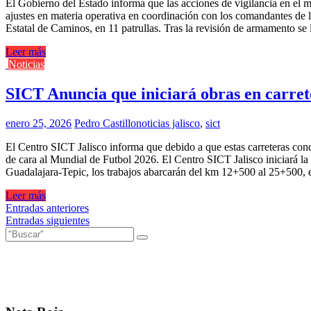
El Gobierno del Estado informa que las acciones de vigilancia en el m
ajustes en materia operativa en coordinación con los comandantes de l
Estatal de Caminos, en 11 patrullas. Tras la revisión de armamento se
Leer más
Noticias
SICT Anuncia que iniciará obras en carr
enero 25, 2026
Pedro Castillo
noticias jalisco
,
sict
El Centro SICT Jalisco informa que debido a que estas carreteras conduc
de cara al Mundial de Futbol 2026. El Centro SICT Jalisco iniciará la
Guadalajara-Tepic, los trabajos abarcarán del km 12+500 al 25+500, 
Leer más
Navegación
Entradas anteriores
Entradas siguientes
de
entradas