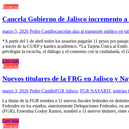
Noticias
Cancela Gobierno de Jalisco incremento a 1
marzo 5, 2026
Pedro Castillo
cancelan alza al transporte publico en jal
*A partir del 1 de abril todos los usuarios pagarán 11 pesos por pasaj
a través de la CURP y kardex académico. *La Tarjeta Única al Estilo 
privilegiar la escucha, el diálogo y el consenso con la ciudadanía, e
Leer más
Noticias
Nuevos titulares de la FRG en Jalisco y Na
marzo 3, 2026
Pedro Castillo
FGR Jalisco
,
FGR NAYARIT
,
noticias 
La titular de la FGR nombra a 11 nuevos fiscales federales en distintos 
Federales en los estados, anteriormente Delegaciones Federales, en ar
(FGR), Ernestina Godoy Ramos, nombró a 11 nuevos titulares, entre 
Leer más
Noticias