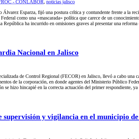
FROC - CONLABOR
,
noticias jalisco
rez Esparza, fijó una postura crítica y contundente frente a la recie
o Federal como una «mascarada» política que carece de un conocimiento r
a República ha incurrido en omisiones graves al presentar una reforma
rdia Nacional en Jalisco
pecializada de Control Regional (FECOR) en Jalisco, llevó a cabo una ca
mentos de la corporación, en donde agentes del Ministerio Público Fede
ión se hizo hincapié en la correcta actuación del primer respondiente, 
supervisión y vigilancia en el municipio de