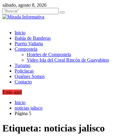
Saltar
sábado, agosto 8, 2026
al
contenido
Inicio
Bahía de Banderas
Puerto Vallarta
Compostela
Hoteles de Compostela
Video Isla del Coral Rincón de Guayabitos
Turismo
Policíacas
Quiénes Somos
Contacto
Estás aquí
Inicio
noticias jalisco
Página 5
Etiqueta:
noticias jalisco