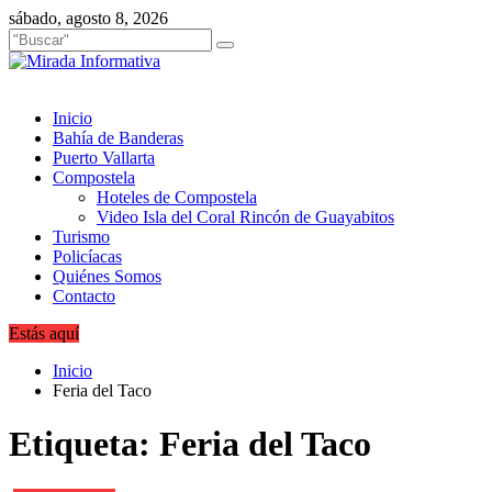
Saltar
sábado, agosto 8, 2026
al
contenido
Inicio
Bahía de Banderas
Puerto Vallarta
Compostela
Hoteles de Compostela
Video Isla del Coral Rincón de Guayabitos
Turismo
Policíacas
Quiénes Somos
Contacto
Estás aquí
Inicio
Feria del Taco
Etiqueta:
Feria del Taco