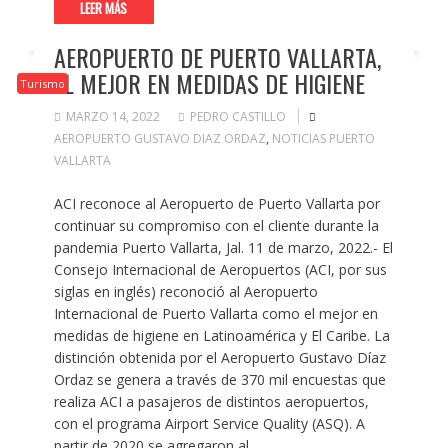
LEER MÁS
AEROPUERTO DE PUERTO VALLARTA,
EL MEJOR EN MEDIDAS DE HIGIENE
Turismo
MARZO 14, 2022
PEDRO CASTILLO
AEROPUERTO GUSTAVO DIAZ ORDAZ
,
NOTICIAS PUERTO
VALLARTA
ACI reconoce al Aeropuerto de Puerto Vallarta por
continuar su compromiso con el cliente durante la
pandemia Puerto Vallarta, Jal. 11 de marzo, 2022.- El
Consejo Internacional de Aeropuertos (ACI, por sus
siglas en inglés) reconoció al Aeropuerto
Internacional de Puerto Vallarta como el mejor en
medidas de higiene en Latinoamérica y El Caribe. La
distinción obtenida por el Aeropuerto Gustavo Díaz
Ordaz se genera a través de 370 mil encuestas que
realiza ACI a pasajeros de distintos aeropuertos,
con el programa Airport Service Quality (ASQ). A
partir de 2020 se agregaron al…