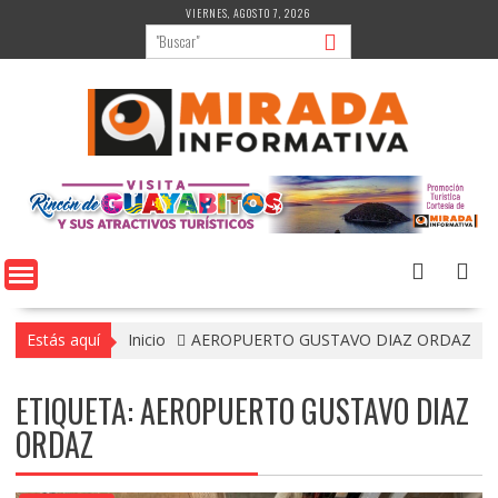
Saltar
VIERNES, AGOSTO 7, 2026
al
contenido
Estás aquí
Inicio
AEROPUERTO GUSTAVO DIAZ ORDAZ
ETIQUETA:
AEROPUERTO GUSTAVO DIAZ
ORDAZ