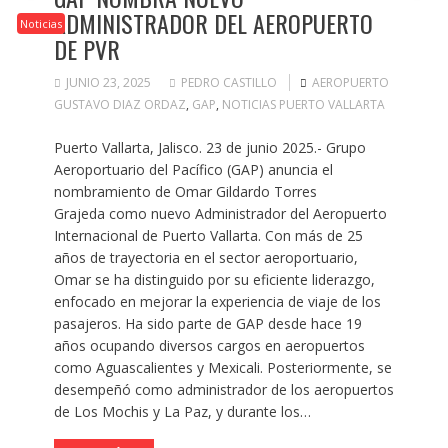
ADMINISTRADOR DEL AEROPUERTO
Noticias
DE PVR
JUNIO 23, 2025
PEDRO CASTILLO
AEROPUERTO
GUSTAVO DIAZ ORDAZ
,
GAP
,
NOTICIAS PUERTO VALLARTA
Puerto Vallarta, Jalisco. 23 de junio 2025.- Grupo
Aeroportuario del Pacífico (GAP) anuncia el
nombramiento de Omar Gildardo Torres
Grajeda como nuevo Administrador del Aeropuerto
Internacional de Puerto Vallarta. Con más de 25
años de trayectoria en el sector aeroportuario,
Omar se ha distinguido por su eficiente liderazgo,
enfocado en mejorar la experiencia de viaje de los
pasajeros. Ha sido parte de GAP desde hace 19
años ocupando diversos cargos en aeropuertos
como Aguascalientes y Mexicali. Posteriormente, se
desempeñó como administrador de los aeropuertos
de Los Mochis y La Paz, y durante los…