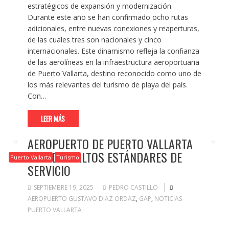
estratégicos de expansión y modernización.
Durante este año se han confirmado ocho rutas
adicionales, entre nuevas conexiones y reaperturas,
de las cuales tres son nacionales y cinco
internacionales. Este dinamismo refleja la confianza
de las aerolíneas en la infraestructura aeroportuaria
de Puerto Vallarta, destino reconocido como uno de
los más relevantes del turismo de playa del país.
Con…
LEER MÁS
AEROPUERTO DE PUERTO VALLARTA
ACREDITA ALTOS ESTÁNDARES DE
Puerto Vallarta
Turismo
SERVICIO
SEPTIEMBRE 19, 2025
PEDRO CASTILLO
AEROPUERTO GUSTAVO DIAZ ORDAZ
,
GAP
,
NOTICIAS
PUERTO VALLARTA