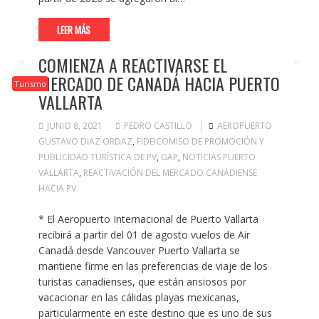
LEER MÁS
COMIENZA A REACTIVARSE EL
MERCADO DE CANADÁ HACIA PUERTO
Turismo
VALLARTA
JUNIO 8, 2021
PEDRO CASTILLO
AEROPUERTO
GUSTAVO DIAZ ORDAZ
,
FIDEICOMISO DE PROMOCIÓN Y
PUBLICIDAD TURÍSTICA DE PV
,
GAP
,
NOTICIAS PUERTO
VALLARTA
,
REACTIVACIÓN DEL MERCADO CANADIENSE
HACIA PV
* El Aeropuerto Internacional de Puerto Vallarta
recibirá a partir del 01 de agosto vuelos de Air
Canadá desde Vancouver Puerto Vallarta se
mantiene firme en las preferencias de viaje de los
turistas canadienses, que están ansiosos por
vacacionar en las cálidas playas mexicanas,
particularmente en este destino que es uno de sus