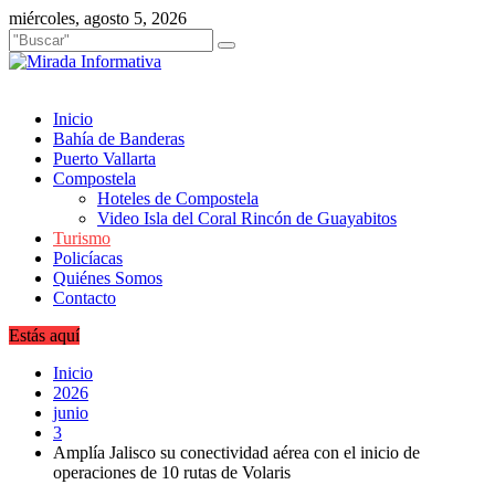
Saltar
miércoles, agosto 5, 2026
al
contenido
Inicio
Bahía de Banderas
Puerto Vallarta
Compostela
Hoteles de Compostela
Video Isla del Coral Rincón de Guayabitos
Turismo
Policíacas
Quiénes Somos
Contacto
Estás aquí
Inicio
2026
junio
3
Amplía Jalisco su conectividad aérea con el inicio de
operaciones de 10 rutas de Volaris