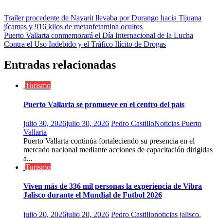
Navegación
Trailer procedente de Nayarit llevaba por Durango hacia Tijuana
jícamas y 916 kilos de metanfetamina ocultos
de
Puerto Vallarta conmemorará el Día Internacional de la Lucha
entradas
Contra el Uso Indebido y el Tráfico Ilícito de Drogas
Entradas relacionadas
Turismo
Puerto Vallarta se promueve en el centro del país
julio 30, 2026
julio 30, 2026
Pedro Castillo
Noticias Puerto
Vallarta
Puerto Vallarta continúa fortaleciendo su presencia en el
mercado nacional mediante acciones de capacitación dirigidas
a...
Turismo
Viven más de 336 mil personas la experiencia de Vibra
Jalisco durante el Mundial de Futbol 2026
julio 20, 2026
julio 20, 2026
Pedro Castillo
noticias jalisco
,