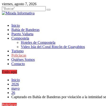
Saltar
viernes, agosto 7, 2026
al
contenido
Inicio
Bahía de Banderas
Puerto Vallarta
Compostela
Hoteles de Compostela
Video Isla del Coral Rincón de Guayabitos
Turismo
Policíacas
Quiénes Somos
Contacto
Estás aquí
Inicio
2026
mayo
26
Capturado en Bahía de Banderas por violación a la intimidad s
Policíacas