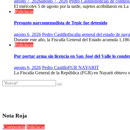
agosto 7, 2026
agosto 7, 2026
Pedro Castillo
noticias de compos
El miércoles 5 de agosto por la tarde, sujetos acribillaron en La 
Policíacas
Presunto narcomenudista de Tepic fue detenido
agosto 6, 2026
Pedro Castillo
fiscalia general del estado de naya
Durante este año, la Fiscalía General del Estado acumula 1,186
Policíacas
Por portar arma sin licencia en San José del Valle lo cond
agosto 6, 2026
Pedro Castillo
FGR NAYARIT
La Fiscalía General de la República (FGR) en Nayarit obtuvo s
Nota Roja
Compostela
Policíacas