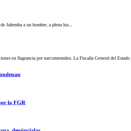
a de Jaltemba a un hombre, a plena luz...
ciones en flagrancia por narcomenudeo. La Fiscalía General del Estado 
 condenan
por la FGR
iana, denúncialas