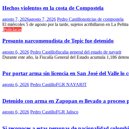
Hechos violentos en la costa de Compostela
agosto 7, 2026
agosto 7, 2026
Pedro Castillo
noticias de compostela
El miércoles 5 de agosto por la tarde, sujetos acribillaron en La Peñit
Policíacas
Presunto narcomenudista de Tepic fue detenido
agosto 6, 2026
Pedro Castillo
fiscalia general del estado de nayarit
Durante este año, la Fiscalía General del Estado acumula 1,186 deten
Por portar arma sin licencia en San José del Valle lo
agosto 6, 2026
Pedro Castillo
FGR NAYARIT
Detenido con arma en Zapopan es llevado a proceso 
agosto 6, 2026
Pedro Castillo
FGR Jalisco
Si reconoces a estas personas de nacionalidad colomb