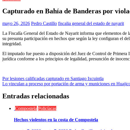
Capturado en Bahía de Banderas por violac
mayo 26, 2026
Pedro Castillo
fiscalia general del estado de nayarit
La Fiscalía General del Estado de Nayarit informa que elementos de 
su presunta participación en hechos que según la ley configuran el del
integridad.
El imputado fue puesto a disposición del Juez de Control de Primera I
jurídica conforme a los principios de legalidad, presunción de inocen
Navegación
Por lesiones calificadas capturado en Santiago Ixcuintla
Lo vinculan a proceso por portación de arma y municiones en Huajico
de
entradas
Entradas relacionadas
Compostela
Policíacas
Hechos violentos en la costa de Compostela