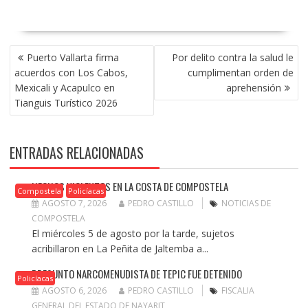
NAVEGACIÓN
Puerto Vallarta firma
Por delito contra la salud le
DE
acuerdos con Los Cabos,
cumplimentan orden de
ENTRADAS
Mexicali y Acapulco en
aprehensión
Tianguis Turístico 2026
ENTRADAS RELACIONADAS
HECHOS VIOLENTOS EN LA COSTA DE COMPOSTELA
Compostela
Policíacas
AGOSTO 7, 2026
PEDRO CASTILLO
NOTICIAS DE
COMPOSTELA
El miércoles 5 de agosto por la tarde, sujetos
acribillaron en La Peñita de Jaltemba a...
PRESUNTO NARCOMENUDISTA DE TEPIC FUE DETENIDO
Policíacas
AGOSTO 6, 2026
PEDRO CASTILLO
FISCALIA
GENERAL DEL ESTADO DE NAYARIT