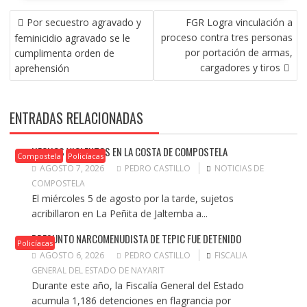
NAVEGACIÓN
Por secuestro agravado y
FGR Logra vinculación a
DE
proceso contra tres personas
feminicidio agravado se le
ENTRADAS
por portación de armas,
cumplimenta orden de
cargadores y tiros
aprehensión
ENTRADAS RELACIONADAS
HECHOS VIOLENTOS EN LA COSTA DE COMPOSTELA
Compostela
Policíacas
AGOSTO 7, 2026
PEDRO CASTILLO
NOTICIAS DE
COMPOSTELA
El miércoles 5 de agosto por la tarde, sujetos
acribillaron en La Peñita de Jaltemba a...
PRESUNTO NARCOMENUDISTA DE TEPIC FUE DETENIDO
Policíacas
AGOSTO 6, 2026
PEDRO CASTILLO
FISCALIA
GENERAL DEL ESTADO DE NAYARIT
Durante este año, la Fiscalía General del Estado
acumula 1,186 detenciones en flagrancia por