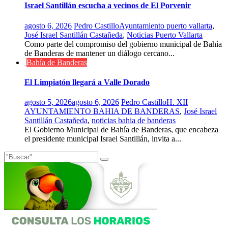
Israel Santillán escucha a vecinos de El Porvenir
agosto 6, 2026
Pedro Castillo
Ayuntamiento puerto vallarta
,
José Israel Santillán Castañeda
,
Noticias Puerto Vallarta
Como parte del compromiso del gobierno municipal de Bahía
de Banderas de mantener un diálogo cercano...
Bahía de Banderas
El Limpiatón llegará a Valle Dorado
agosto 5, 2026
agosto 6, 2026
Pedro Castillo
H. XII
AYUNTAMIENTO BAHIA DE BANDERAS
,
José Israel
Santillán Castañeda
,
noticias bahia de banderas
El Gobierno Municipal de Bahía de Banderas, que encabeza
el presidente municipal Israel Santillán, invita a...