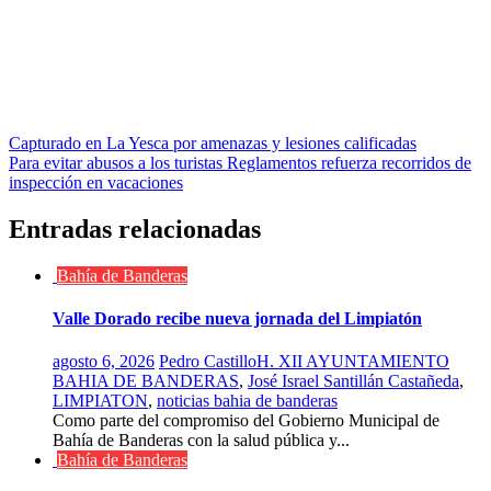
Navegación
Capturado en La Yesca por amenazas y lesiones calificadas
Para evitar abusos a los turistas Reglamentos refuerza recorridos de
de
inspección en vacaciones
entradas
Entradas relacionadas
Bahía de Banderas
Valle Dorado recibe nueva jornada del Limpiatón
agosto 6, 2026
Pedro Castillo
H. XII AYUNTAMIENTO
BAHIA DE BANDERAS
,
José Israel Santillán Castañeda
,
LIMPIATON
,
noticias bahia de banderas
Como parte del compromiso del Gobierno Municipal de
Bahía de Banderas con la salud pública y...
Bahía de Banderas