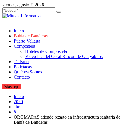
Saltar
viernes, agosto 7, 2026
al
contenido
Inicio
Bahía de Banderas
Puerto Vallarta
Compostela
Hoteles de Compostela
Video Isla del Coral Rincón de Guayabitos
Turismo
Policíacas
Quiénes Somos
Contacto
Estás aquí
Inicio
2026
abril
8
OROMAPAS atiende rezago en infraestructura sanitaria de
Bahía de Banderas