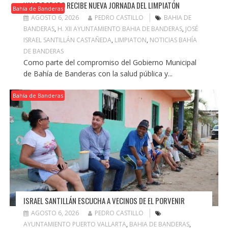
VALLE DORADO RECIBE NUEVA JORNADA DEL LIMPIATÓN
Bahía de Banderas
AGOSTO 6, 2026
PEDRO CASTILLO
BAHIA DE
BANDERAS
,
H. XII AYUNTAMIENTO BAHIA DE BANDERAS
,
JOSÉ
ISRAEL SANTILLÁN CASTAÑEDA
,
LIMPIATON
,
NOTICIAS BAHÍA
DE BANDERAS
Como parte del compromiso del Gobierno Municipal
de Bahía de Banderas con la salud pública y...
Bahía de Banderas
ISRAEL SANTILLÁN ESCUCHA A VECINOS DE EL PORVENIR
AGOSTO 6, 2026
PEDRO CASTILLO
AYUNTAMIENTO PUERTO VALLARTA
,
BAHIA DE BANDERAS
,