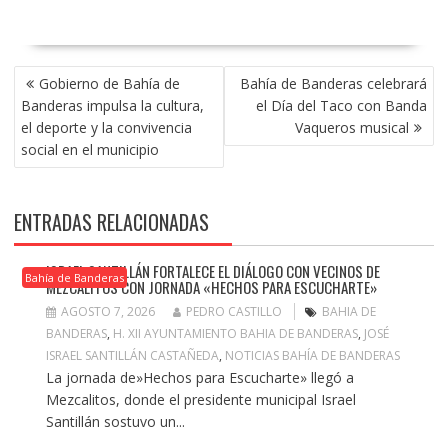
NAVEGACIÓN
Gobierno de Bahía de
Bahía de Banderas celebrará
DE
Banderas impulsa la cultura,
el Día del Taco con Banda
ENTRADAS
el deporte y la convivencia
Vaqueros musical
social en el municipio
ENTRADAS RELACIONADAS
ISRAEL SANTILLÁN FORTALECE EL DIÁLOGO CON VECINOS DE
Bahía de Banderas
MEZCALITOS CON JORNADA «HECHOS PARA ESCUCHARTE»
AGOSTO 7, 2026
PEDRO CASTILLO
BAHIA DE
BANDERAS
,
H. XII AYUNTAMIENTO BAHIA DE BANDERAS
,
JOSÉ
ISRAEL SANTILLÁN CASTAÑEDA
,
NOTICIAS BAHÍA DE BANDERAS
La jornada de»Hechos para Escucharte» llegó a
Mezcalitos, donde el presidente municipal Israel
Santillán sostuvo un...