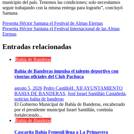
municipio del país. Tenemos las condiciones; solo necesitamos
seguir trabajando con la misma entrega para lograrlo”, concluyó
Santana.
Navegación
Presenta Héctor Santana el Festival de Almas Eternas
Presenta Héctor Santana el Festival Internacional de las Almas
de
Eternas
entradas
Entradas relacionadas
Bahía de Banderas
Bahía de Banderas impulsa el talento deportivo con
visorías oficiales del Club Pachuca
agosto 5, 2026
Pedro Castillo
H. XII AYUNTAMIENTO
BAHIA DE BANDERAS
,
José Israel Santillán Castañeda
,
noticias bahia de banderas
El Gobierno Municipal de Bahía de Banderas, encabezado
por el presidente municipal Israel Santillán, continúa
fortaleciendo...
Bahía de Banderas
Cascarita Bahía Femenil llega a La Primavera