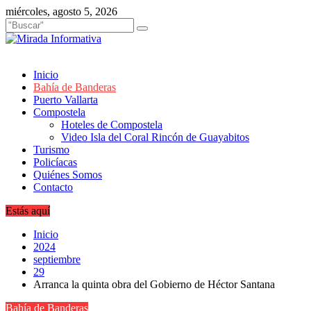
Saltar
miércoles, agosto 5, 2026
al
contenido
Inicio
Bahía de Banderas
Puerto Vallarta
Compostela
Hoteles de Compostela
Video Isla del Coral Rincón de Guayabitos
Turismo
Policíacas
Quiénes Somos
Contacto
Estás aquí
Inicio
2024
septiembre
29
Arranca la quinta obra del Gobierno de Héctor Santana
Bahía de Banderas