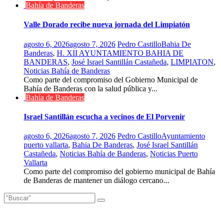
Bahía de Banderas
Valle Dorado recibe nueva jornada del Limpiatón
agosto 6, 2026
agosto 7, 2026
Pedro Castillo
Bahia De
Banderas
,
H. XII AYUNTAMIENTO BAHIA DE
BANDERAS
,
José Israel Santillán Castañeda
,
LIMPIATON
,
Noticias Bahía de Banderas
Como parte del compromiso del Gobierno Municipal de
Bahía de Banderas con la salud pública y...
Bahía de Banderas
Israel Santillán escucha a vecinos de El Porvenir
agosto 6, 2026
agosto 7, 2026
Pedro Castillo
Ayuntamiento
puerto vallarta
,
Bahia De Banderas
,
José Israel Santillán
Castañeda
,
Noticias Bahía de Banderas
,
Noticias Puerto
Vallarta
Como parte del compromiso del gobierno municipal de Bahía
de Banderas de mantener un diálogo cercano...