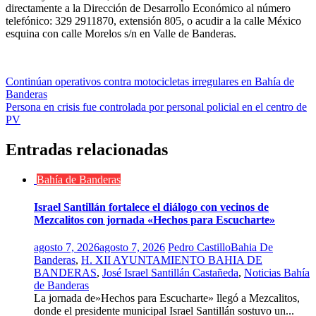
directamente a la Dirección de Desarrollo Económico al número
telefónico: 329 2911870, extensión 805, o acudir a la calle México
esquina con calle Morelos s/n en Valle de Banderas.
Navegación
Continúan operativos contra motocicletas irregulares en Bahía de
Banderas
de
Persona en crisis fue controlada por personal policial en el centro de
entradas
PV
Entradas relacionadas
Bahía de Banderas
Israel Santillán fortalece el diálogo con vecinos de
Mezcalitos con jornada «Hechos para Escucharte»
agosto 7, 2026
agosto 7, 2026
Pedro Castillo
Bahia De
Banderas
,
H. XII AYUNTAMIENTO BAHIA DE
BANDERAS
,
José Israel Santillán Castañeda
,
Noticias Bahía
de Banderas
La jornada de»Hechos para Escucharte» llegó a Mezcalitos,
donde el presidente municipal Israel Santillán sostuvo un...