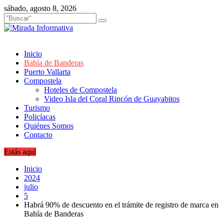
Saltar
sábado, agosto 8, 2026
al
contenido
Inicio
Bahía de Banderas
Puerto Vallarta
Compostela
Hoteles de Compostela
Video Isla del Coral Rincón de Guayabitos
Turismo
Policíacas
Quiénes Somos
Contacto
Estás aquí
Inicio
2024
julio
5
Habrá 90% de descuento en el trámite de registro de marca en
Bahía de Banderas