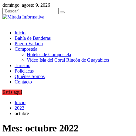
Saltar
domingo, agosto 9, 2026
al
contenido
Inicio
Bahía de Banderas
Puerto Vallarta
Compostela
Hoteles de Compostela
Video Isla del Coral Rincón de Guayabitos
Turismo
Policíacas
Quiénes Somos
Contacto
Estás aquí
Inicio
2022
octubre
Mes:
octubre 2022