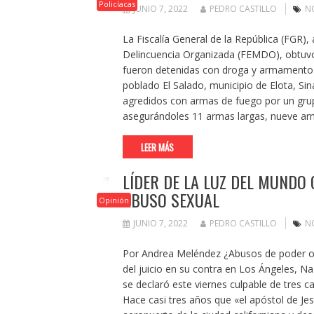
Policíacas
JUNIO 7, 2022
PEDRO CASTILLO
NO
La Fiscalía General de la República (FGR), 
Delincuencia Organizada (FEMDO), obtuvo
fueron detenidas con droga y armamento bé
poblado El Salado, municipio de Elota, Sin
agredidos con armas de fuego por un gru
asegurándoles 11 armas largas, nueve ar
LEER MÁS
LÍDER DE LA LUZ DEL MUNDO
ABUSO SEXUAL
Opinión
JUNIO 7, 2022
PEDRO CASTILLO
NO
Por Andrea Meléndez ¿Abusos de poder o de
del juicio en su contra en Los Ángeles, Naa
se declaró este viernes culpable de tres 
Hace casi tres años que «el apóstol de Je