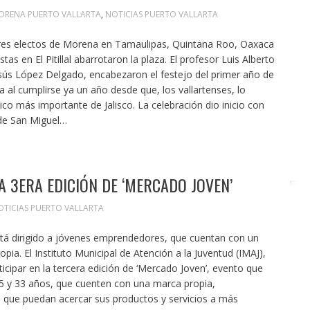
ORENA PUERTO VALLARTA
,
NOTICIAS PUERTO VALLARTA
ores electos de Morena en Tamaulipas, Quintana Roo, Oaxaca
s en El Pitillal abarrotaron la plaza. El profesor Luis Alberto
sús López Delgado, encabezaron el festejo del primer año de
a al cumplirse ya un año desde que, los vallartenses, lo
stico más importante de Jalisco. La celebración dio inicio con
 de San Miguel…
A 3ERA EDICIÓN DE ‘MERCADO JOVEN’
OTICIAS PUERTO VALLARTA
stá dirigido a jóvenes emprendedores, que cuentan con un
ia. El Instituto Municipal de Atención a la Juventud (IMAJ),
icipar en la tercera edición de ‘Mercado Joven’, evento que
15 y 33 años, que cuenten con una marca propia,
que puedan acercar sus productos y servicios a más