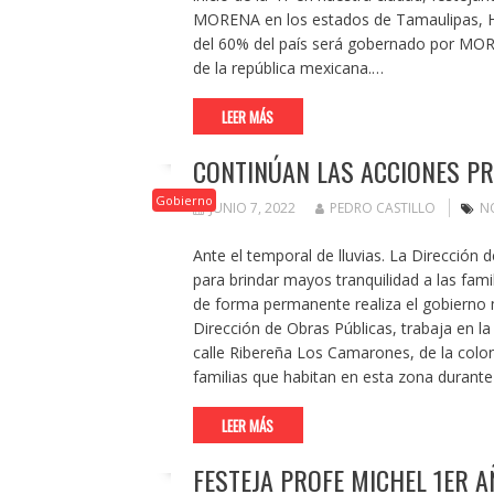
MORENA en los estados de Tamaulipas, Hi
del 60% del país será gobernado por MOR
de la república mexicana.…
LEER MÁS
CONTINÚAN LAS ACCIONES PR
Gobierno
JUNIO 7, 2022
PEDRO CASTILLO
N
Ante el temporal de lluvias. La Dirección 
para brindar mayos tranquilidad a las fami
de forma permanente realiza el gobierno m
Dirección de Obras Públicas, trabaja en l
calle Ribereña Los Camarones, de la coloni
familias que habitan en esta zona durante
LEER MÁS
FESTEJA PROFE MICHEL 1ER A