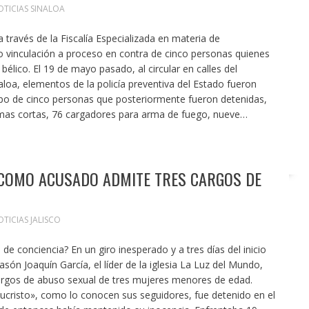
TICIAS SINALOA
a través de la Fiscalía Especializada en materia de
 vinculación a proceso en contra de cinco personas quienes
lico. El 19 de mayo pasado, al circular en calles del
aloa, elementos de la policía preventiva del Estado fueron
po de cinco personas que posteriormente fueron detenidas,
mas cortas, 76 cargadores para arma de fuego, nueve…
 COMO ACUSADO ADMITE TRES CARGOS DE
TICIAS JALISCO
 conciencia? En un giro inesperado y a tres días del inicio
són Joaquín García, el líder de la iglesia La Luz del Mundo,
cargos de abuso sexual de tres mujeres menores de edad.
sucristo», como lo conocen sus seguidores, fue detenido en el