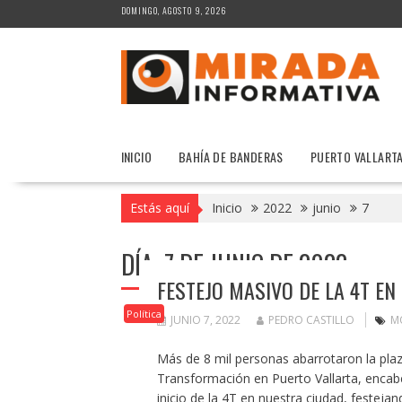
Saltar
DOMINGO, AGOSTO 9, 2026
al
contenido
INICIO
BAHÍA DE BANDERAS
PUERTO VALLART
Estás aquí
Inicio
2022
junio
7
DÍA:
7 DE JUNIO DE 2022
FESTEJO MASIVO DE LA 4T EN
Política
JUNIO 7, 2022
PEDRO CASTILLO
M
Más de 8 mil personas abarrotaron la plaza 
Transformación en Puerto Vallarta, encabe
inicio de la 4T en nuestra ciudad, festeja