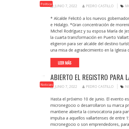
Política
JUNIO 7, 2022
PEDRO CASTILLO
M
* Alcalde Felicitó a los nuevos gobernad
e Hidalgo. *Gran concentración de morenista
Michel Rodríguez y su esposa María de Je
la cuarta transformación en Puerto Vallart
eligieron para ser alcalde del destino turí
una misa de agradecimiento en la Iglesia
LEER MÁS
ABIERTO EL REGISTRO PARA L
Noticias
JUNIO 7, 2022
PEDRO CASTILLO
N
Hasta el próximo 10 de junio. El evento e
micronegocio o desarrollaron su marca prop
mantiene abierta la convocatoria para part
impulsa a aquellos vallartenses de entre 
micronegocio o son emprendedores, para 