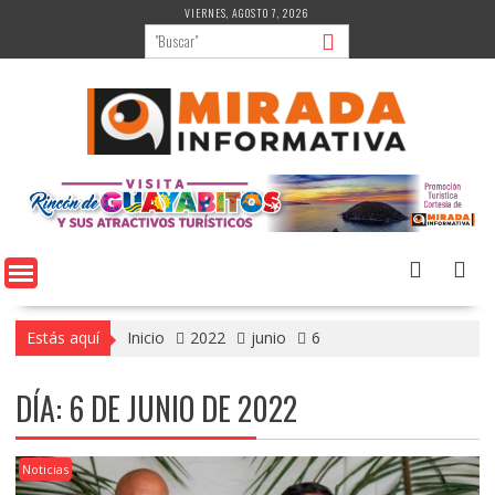
Saltar
VIERNES, AGOSTO 7, 2026
al
contenido
Estás aquí
Inicio
2022
junio
6
DÍA:
6 DE JUNIO DE 2022
Noticias