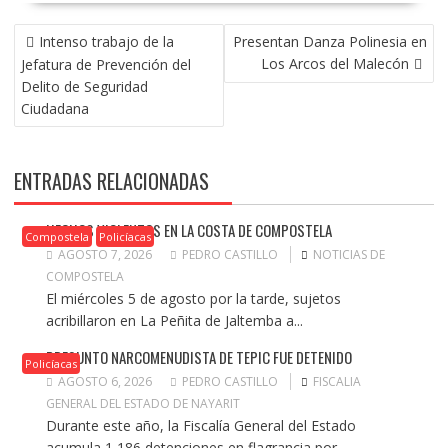
NAVEGACIÓN
Intenso trabajo de la
Presentan Danza Polinesia en
DE
Los Arcos del Malecón
Jefatura de Prevención del
ENTRADAS
Delito de Seguridad
Ciudadana
ENTRADAS RELACIONADAS
HECHOS VIOLENTOS EN LA COSTA DE COMPOSTELA
Compostela
Policíacas
AGOSTO 7, 2026
PEDRO CASTILLO
NOTICIAS DE
COMPOSTELA
El miércoles 5 de agosto por la tarde, sujetos
acribillaron en La Peñita de Jaltemba a...
PRESUNTO NARCOMENUDISTA DE TEPIC FUE DETENIDO
Policíacas
AGOSTO 6, 2026
PEDRO CASTILLO
FISCALIA
GENERAL DEL ESTADO DE NAYARIT
Durante este año, la Fiscalía General del Estado
acumula 1,186 detenciones en flagrancia por