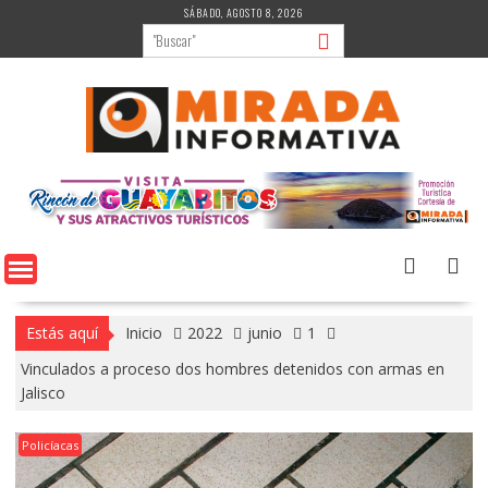
Saltar
SÁBADO, AGOSTO 8, 2026
al
contenido
Estás aquí
Inicio
2022
junio
1
Vinculados a proceso dos hombres detenidos con armas en
Jalisco
Policíacas