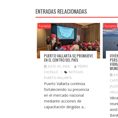
ENTRADAS RELACIONADAS
Turismo
Turismo
PUERTO VALLARTA SE PROMUEVE
VIVE
EN EL CENTRO DEL PAÍS
PERS
VIBR
JULIO 30, 2026
PEDRO
MUND
CASTILLO
NOTICIAS
JU
PUERTO VALLARTA
CAST
Puerto Vallarta continúa
JALI
fortaleciendo su presencia
VALL
en el mercado nacional
Vibr
mediante acciones de
reun
capacitación dirigidas a...
asis
Benit