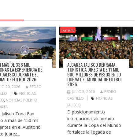
Turismo
N MÁS DE 336 MIL
ALCANZA JALISCO DERRAMA
ONAS LA EXPERIENCIA DE
TURÍSTICA DIRECTA DE 11 MIL
A JALISCO DURANTE EL
500 MILLONES DE PESOS EN LO
IAL DE FUTBOL 2026
QUE VA DEL MUNDIAL DE FUTBOL
2026
LIO 20, 2026
PEDRO
JULIO 8, 2026
PEDRO
ILLO
NOTICIAS
CASTILLO
NOTICIAS
SCO
,
NOTICIAS PUERTO
JALISCO
ARTA
El posicionamiento
a Jalisco Zona Fan
internacional alcanzado
ió a más de 150 mil
durante la Copa del Mundo
tentes en el Auditorio
fortalece la llegada de
o Juárez...