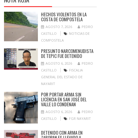
HECHOS VIOLENTOS EN LA
COSTA DE COMPOSTELA
AGOSTO 7, 2026
PEDRO
CASTILLO
NOTICIAS DE
COMPOSTELA
PRESUNTO NARCOMENUDISTA
DE TEPIC FUE DETENIDO
AGOSTO 6, 2026
PEDRO
CASTILLO
FISCALIA
GENERAL DEL ESTADO DE
NAYARIT
POR PORTAR ARMA SIN
LICENCIA EN SAN JOSÉ DEL
VALLE LO CONDENAN
AGOSTO 6, 2026
PEDRO
CASTILLO
FGR NAYARIT
DETENIDO CON ARMA EN
ZAPOPAN ES LLEVADO A