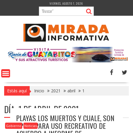
Saltar
VIERNES, AGOSTO 7, 2026
al
contenido
Estás aquí
Inicio
2021
abril
1
DÍA:
1 DE ABRIL DE 2021
PLAYAS LOS MUERTOS Y CUALE, SON
APTAS PARA USO RECREATIVO DE
Gobierno
Noticias