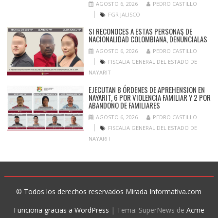
AGOSTO 6, 2026
PEDRO CASTILLO
FGR JALISCO
SI RECONOCES A ESTAS PERSONAS DE
NACIONALIDAD COLOMBIANA, DENÚNCIALAS
AGOSTO 6, 2026
PEDRO CASTILLO
FISCALIA GENERAL DEL ESTADO DE
NAYARIT
EJECUTAN 8 ÓRDENES DE APREHENSION EN
NAYARIT, 6 POR VIOLENCIA FAMILIAR Y 2 POR
ABANDONO DE FAMILIARES
AGOSTO 6, 2026
PEDRO CASTILLO
FISCALIA GENERAL DEL ESTADO DE
NAYARIT
© Todos los derechos reservados Mirada Informativa.com
Funciona gracias a WordPress
|
Tema: SuperNews de
Acme