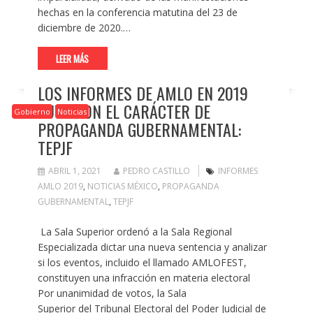
hechas en la conferencia matutina del 23 de
diciembre de 2020.…
LEER MÁS
LOS INFORMES DE AMLO EN 2019
TUVIERON EL CARÁCTER DE
Gobierno
Noticias
PROPAGANDA GUBERNAMENTAL:
TEPJF
ABRIL 1, 2021
PEDRO CASTILLO
INFORMES
AMLO 2019
,
NOTICIAS MÉXICO
,
PROPAGANDA
GUBERNAMENTAL
,
TEPJF
La Sala Superior ordenó a la Sala Regional
Especializada dictar una nueva sentencia y analizar
si los eventos, incluido el llamado AMLOFEST,
constituyen una infracción en materia electoral
Por unanimidad de votos, la Sala
Superior del Tribunal Electoral del Poder Judicial de