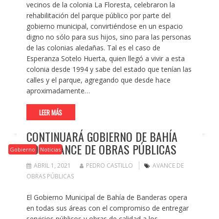
vecinos de la colonia La Floresta, celebraron la
rehabilitación del parque público por parte del
gobierno municipal, convirtiéndose en un espacio
digno no sólo para sus hijos, sino para las personas
de las colonias aledañas. Tal es el caso de
Esperanza Sotelo Huerta, quien llegó a vivir a esta
colonia desde 1994 y sabe del estado que tenían las
calles y el parque, agregando que desde hace
aproximadamente…
LEER MÁS
CONTINUARÁ GOBIERNO DE BAHÍA
CON AVANCE DE OBRAS PÚBLICAS
Gobierno
Noticias
ABRIL 1, 2021
PEDRO CASTILLO
AVANCE DE
OBRAS PÚBLICAS
El Gobierno Municipal de Bahía de Banderas opera
en todas sus áreas con el compromiso de entregar
servicios públicos y obras de calidad a los