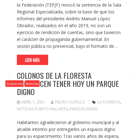
la Federación (TEPJF) revocó la sentencia de la Sala
Regional Especializada, sobre la base de que los
informes del presidente Andrés Manuel López
Obrador, realizados en el año 2019, no son un
ejercicio de rendición de cuentas, sino que tuvieron
el carácter de propaganda gubernamental. En
sesión pública no presencial, bajo el formato de…
LEER MÁS
COLONOS DE LA FLORESTA
RECONOCEN TENER HOY UN PARQUE
Gobierno
Noticias
DIGNO
ABRIL 1, 2021
PEDRO CASTILLO
LA FLORESTA
,
NOTICIAS PUERTO VALLARTA
,
PARQUE DIGNO
Habitantes agradecieron al gobierno municipal y al
alcalde interino por entregarles un espacio digno
para su esparcimiento Tras varios años de espera,