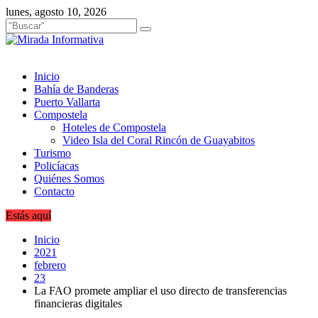
Saltar
lunes, agosto 10, 2026
al
contenido
Inicio
Bahía de Banderas
Puerto Vallarta
Compostela
Hoteles de Compostela
Video Isla del Coral Rincón de Guayabitos
Turismo
Policíacas
Quiénes Somos
Contacto
Estás aquí
Inicio
2021
febrero
23
La FAO promete ampliar el uso directo de transferencias
financieras digitales