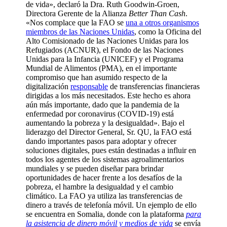
de vida», declaró la Dra. Ruth Goodwin-Groen,
Directora Gerente de la Alianza
Better Than Cash
.
«Nos complace que la FAO se
una a otros organismos
miembros de las Naciones Unidas
, como la Oficina del
Alto Comisionado de las Naciones Unidas para los
Refugiados (ACNUR), el Fondo de las Naciones
Unidas para la Infancia (UNICEF) y el Programa
Mundial de Alimentos (PMA), en el importante
compromiso que han asumido respecto de la
digitalización
responsable
de transferencias financieras
dirigidas a los más necesitados. Este hecho es ahora
aún más importante, dado que la pandemia de la
enfermedad por coronavirus (COVID-19) está
aumentando la pobreza y la desigualdad». Bajo el
liderazgo del Director General, Sr. QU, la FAO está
dando importantes pasos para adoptar y ofrecer
soluciones digitales, pues están destinadas a influir en
todos los agentes de los sistemas agroalimentarios
mundiales y se pueden diseñar para brindar
oportunidades de hacer frente a los desafíos de la
pobreza, el hambre la desigualdad y el cambio
climático. La FAO ya utiliza las transferencias de
dinero a través de telefonía móvil. Un ejemplo de ello
se encuentra en Somalia, donde con la plataforma
para
la asistencia de dinero móvil y medios de vida
se envía