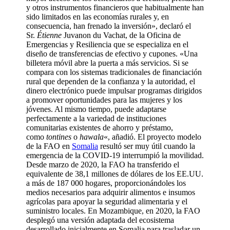
y otros instrumentos financieros que habitualmente han
sido limitados en las economías rurales y, en
consecuencia, han frenado la inversión», declaró el
Sr.
Étienne
Juvanon du Vachat, de la Oficina de
Emergencias y Resiliencia que se especializa en el
diseño de transferencias de efectivo y cupones. «Una
billetera móvil abre la puerta a más servicios. Si se
compara con los sistemas tradicionales de financiación
rural que dependen de la confianza y la autoridad, el
dinero electrónico puede impulsar programas dirigidos
a promover oportunidades para las mujeres y los
jóvenes. Al mismo tiempo, puede adaptarse
perfectamente a la variedad de instituciones
comunitarias existentes de ahorro y préstamo,
como
tontines
o
hawala
«, añadió. El proyecto modelo
de la FAO en
Somalia
resultó ser muy útil cuando la
emergencia de la COVID-19 interrumpió la movilidad.
Desde marzo de 2020, la FAO ha transferido el
equivalente de 38,1 millones de dólares de los EE.UU.
a más de 187 000 hogares, proporcionándoles los
medios necesarios para adquirir alimentos e insumos
agrícolas para apoyar la seguridad alimentaria y el
suministro locales. En Mozambique, en 2020, la FAO
desplegó una versión adaptada del ecosistema
desarrollado inicialmente en Somalia para trasladar un