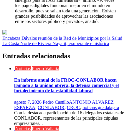
sinergias para la FAO aumentarán», afirmó. «A veces
los pagos digitales funcionan mejor en el mundo en
desarrollo, pues se saltan toda una generación. Existen
grandes posibilidades de aprovechar las asociaciones
entre los sectores público y privado», añadió.
Navegación
Encabeza Dávalos reunión de la Red de Municipios por la Salud
La Costa Norte de Riviera Nayarit, exuberante e histórica
de
entradas
Entradas relacionadas
Noticias
Puerto Vallarta
En informe anual de la FROC-CONLABOR hacen
llamado a la unidad obrera, la defensa comercial y el
fortalecimiento de la estabilidad laboral
agosto 7, 2026
Pedro Castillo
ANTONIO ALVAREZ
ESPARZA
,
CONLABOR
,
CROC
,
noticias guadalajara
Con la destacada participación de 16 delegados estatales de
CONLABOR, representantes de las principales cúpulas
empresariales...
Noticias
Puerto Vallarta