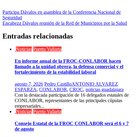
Navegación
Participa Dávalos en asamblea de la Conferencia Nacional de
Seguridad
de
Encabeza Dávalos reunión de la Red de Municipios por la Salud
entradas
Entradas relacionadas
Noticias
Puerto Vallarta
En informe anual de la FROC-CONLABOR hacen
llamado a la unidad obrera, la defensa comercial y el
fortalecimiento de la estabilidad laboral
agosto 7, 2026
Pedro Castillo
ANTONIO ALVAREZ
ESPARZA
,
CONLABOR
,
CROC
,
noticias guadalajara
Con la destacada participación de 16 delegados estatales de
CONLABOR, representantes de las principales cúpulas
empresariales...
Noticias
Puerto Vallarta
Consejo Estatal de la FROC CONLABOR será el 6 y 7
de agosto