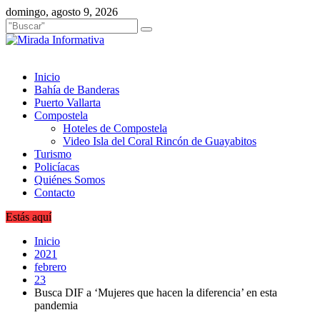
Saltar
domingo, agosto 9, 2026
al
contenido
Inicio
Bahía de Banderas
Puerto Vallarta
Compostela
Hoteles de Compostela
Video Isla del Coral Rincón de Guayabitos
Turismo
Policíacas
Quiénes Somos
Contacto
Estás aquí
Inicio
2021
febrero
23
Busca DIF a ‘Mujeres que hacen la diferencia’ en esta
pandemia