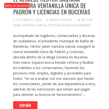
INAUGURA VENTANILLA ÚNICA DE
Bahía de Banderas
PADRÓN Y LICENCIAS EN BUCERÍAS
OCTUBRE 25, 2024
PEDRO CASTILLO
HÉCTOR
JAVIER SANTANA GARCÍA
,
NOTICIAS BAHÍA DE BANDERAS
Acompañado de regidores, comerciantes y decenas
de ciudadanos, el presidente municipal de Bahía de
Banderas, Héctor Javier Santana García, inauguró la
nueva Ventanilla Única de Padrón y Licencias,
ubicada dentro de la Mega Soriana en Bucerías.
Este nuevo espacio busca brindar certeza y facilitar
los trámites a los comerciantes, haciendo los
procesos más simples, digitales y accesibles para
todos. “Se va a acabar con ese viacrucis que hacían
los comerciantes, yendo de una dependencia a otra,
además de las extorsiones que tenían que pagar
para obtener su licencia de funcionamiento”,…
LEER MÁS