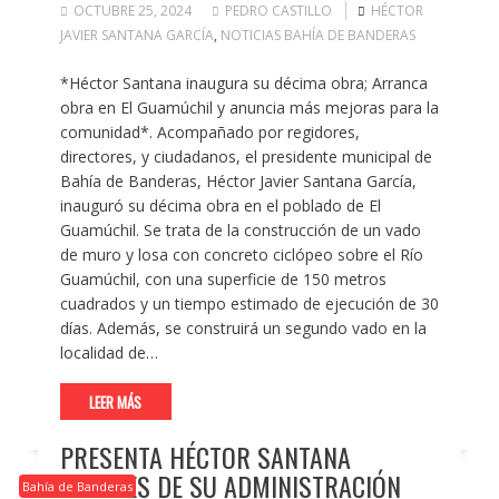
OCTUBRE 25, 2024
PEDRO CASTILLO
HÉCTOR
JAVIER SANTANA GARCÍA
,
NOTICIAS BAHÍA DE BANDERAS
*Héctor Santana inaugura su décima obra; Arranca
obra en El Guamúchil y anuncia más mejoras para la
comunidad*. Acompañado por regidores,
directores, y ciudadanos, el presidente municipal de
Bahía de Banderas, Héctor Javier Santana García,
inauguró su décima obra en el poblado de El
Guamúchil. Se trata de la construcción de un vado
de muro y losa con concreto ciclópeo sobre el Río
Guamúchil, con una superficie de 150 metros
cuadrados y un tiempo estimado de ejecución de 30
días. Además, se construirá un segundo vado en la
localidad de…
LEER MÁS
PRESENTA HÉCTOR SANTANA
AVANCES DE SU ADMINISTRACIÓN
Bahía de Banderas