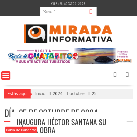
Saltar
VIERNES, AGOSTO 7, 2026
al
contenido
Estás aquí
Inicio
2024
octubre
25
DÍA:
25 DE OCTUBRE DE 2024
INAUGURA HÉCTOR SANTANA SU
DÉCIMA OBRA
Bahía de Banderas