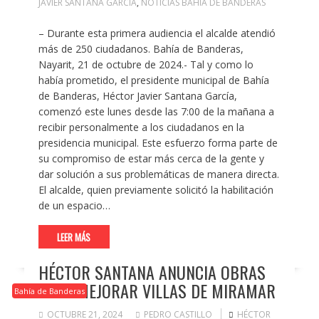
JAVIER SANTANA GARCÍA
,
NOTICIAS BAHÍA DE BANDERAS
– Durante esta primera audiencia el alcalde atendió
más de 250 ciudadanos. Bahía de Banderas,
Nayarit, 21 de octubre de 2024.- Tal y como lo
había prometido, el presidente municipal de Bahía
de Banderas, Héctor Javier Santana García,
comenzó este lunes desde las 7:00 de la mañana a
recibir personalmente a los ciudadanos en la
presidencia municipal. Este esfuerzo forma parte de
su compromiso de estar más cerca de la gente y
dar solución a sus problemáticas de manera directa.
El alcalde, quien previamente solicitó la habilitación
de un espacio…
LEER MÁS
HÉCTOR SANTANA ANUNCIA OBRAS
PARA MEJORAR VILLAS DE MIRAMAR
Bahía de Banderas
OCTUBRE 21, 2024
PEDRO CASTILLO
HÉCTOR