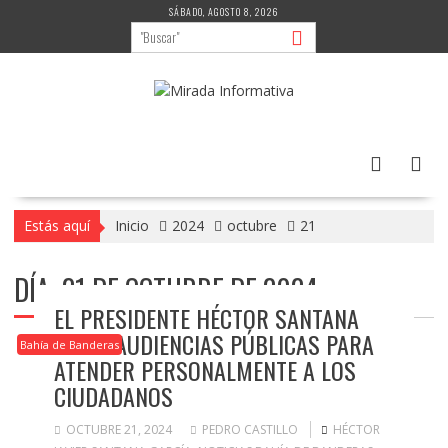
Saltar
SÁBADO, AGOSTO 8, 2026
al
contenido
Estás aquí
Inicio
2024
octubre
21
DÍA:
21 DE OCTUBRE DE 2024
EL PRESIDENTE HÉCTOR SANTANA
INICIA AUDIENCIAS PÚBLICAS PARA
Bahía de Banderas
ATENDER PERSONALMENTE A LOS
CIUDADANOS
OCTUBRE 21, 2024
PEDRO CASTILLO
HÉCTOR