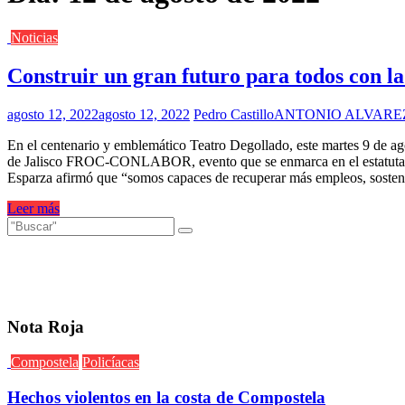
Noticias
Construir un gran futuro para todos con
agosto 12, 2022
agosto 12, 2022
Pedro Castillo
ANTONIO ALVARE
En el centenario y emblemático Teatro Degollado, este martes 9 de a
de Jalisco FROC-CONLABOR, evento que se enmarca en el estatutario C
Esparza afirmó que “somos capaces de recuperar más empleos, sostener
Leer más
Nota Roja
Compostela
Policíacas
Hechos violentos en la costa de Compostela