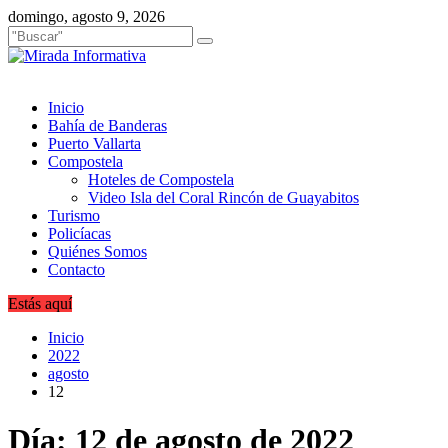
Saltar
domingo, agosto 9, 2026
al
contenido
Inicio
Bahía de Banderas
Puerto Vallarta
Compostela
Hoteles de Compostela
Video Isla del Coral Rincón de Guayabitos
Turismo
Policíacas
Quiénes Somos
Contacto
Estás aquí
Inicio
2022
agosto
12
Día:
12 de agosto de 2022