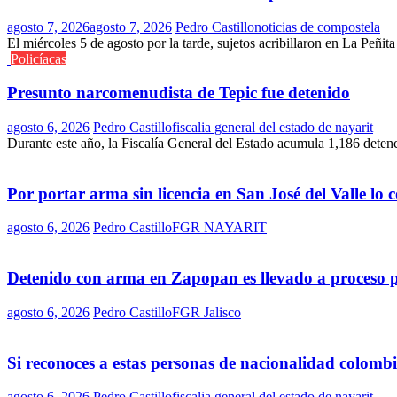
agosto 7, 2026
agosto 7, 2026
Pedro Castillo
noticias de compostela
El miércoles 5 de agosto por la tarde, sujetos acribillaron en La Peñit
Policíacas
Presunto narcomenudista de Tepic fue detenido
agosto 6, 2026
Pedro Castillo
fiscalia general del estado de nayarit
Durante este año, la Fiscalía General del Estado acumula 1,186 deten
Por portar arma sin licencia en San José del Valle lo
agosto 6, 2026
Pedro Castillo
FGR NAYARIT
Detenido con arma en Zapopan es llevado a proceso 
agosto 6, 2026
Pedro Castillo
FGR Jalisco
Si reconoces a estas personas de nacionalidad colomb
agosto 6, 2026
Pedro Castillo
fiscalia general del estado de nayarit